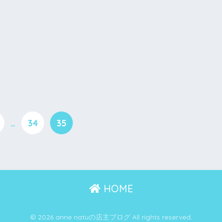
…
34
35
HOME
© 2026 anne natuの店主ブログ All rights reserved.