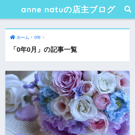
anne natuの店主ブログ
ホーム
0年
「0年0月」の記事一覧