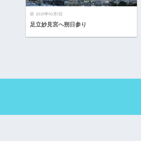
2021年10月1日
足立妙見宮へ朔日参り