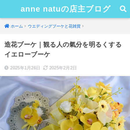
anne natuの店主ブログ
ホーム
ウエディングブーケと花雑貨
造花ブーケ｜観る人の氣分を明るくする
イエローブーケ
2025年1月26日
2025年2月2日