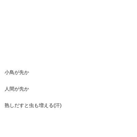
小鳥が先か
人間が先か
熟しだすと虫も増える(汗)