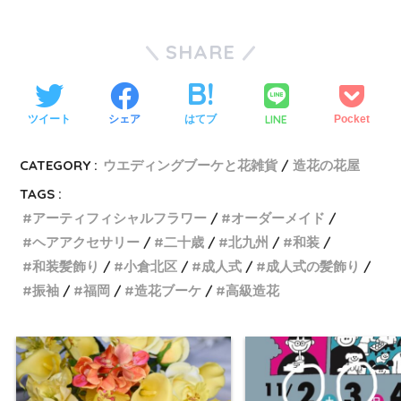
SHARE
LINE
ツイート
シェア
はてブ
Pocket
CATEGORY :
ウエディングブーケと花雑貨
造花の花屋
TAGS :
アーティフィシャルフラワー
オーダーメイド
ヘアアクセサリー
二十歳
北九州
和装
和装髪飾り
小倉北区
成人式
成人式の髪飾り
振袖
福岡
造花ブーケ
高級造花