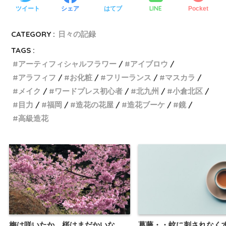
LINE
ツイート
シェア
はてブ
Pocket
CATEGORY :
日々の記録
TAGS :
アーティフィシャルフラワー
アイブロウ
アラフィフ
お化粧
フリーランス
マスカラ
メイク
ワードプレス初心者
北九州
小倉北区
目力
福岡
造花の花屋
造花ブーケ
鏡
高級造花
梅は咲いたか、桜はまだかいな
葛藤・・蚊に刺されなく