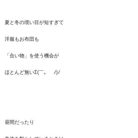
夏と冬の境い目が短すぎて
洋服もお布団も
「合い物」を使う機会が
ほとんど無いΣ(￣。￣ﾉ)ﾉ
昼間だったり