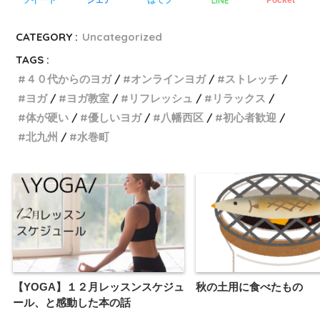
LINE
ツイート
シェア
はてブ
Pocket
CATEGORY :
Uncategorized
TAGS :
４０代からのヨガ
オンラインヨガ
ストレッチ
ヨガ
ヨガ教室
リフレッシュ
リラックス
体が硬い
優しいヨガ
八幡西区
初心者歓迎
北九州
水巻町
【YOGA】１２月レッスンスケジュ
秋の土用に食べたもの
ール、と感動した本の話