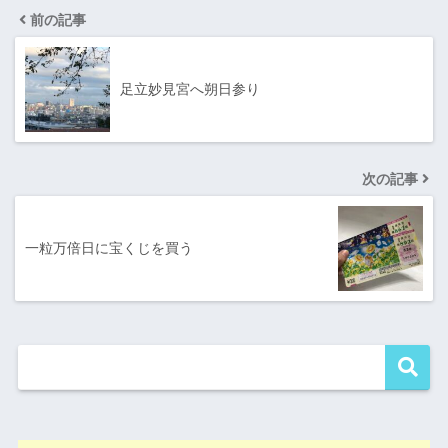
前の記事
足立妙見宮へ朔日参り
次の記事
一粒万倍日に宝くじを買う