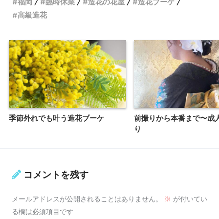
福岡
臨時休業
造花の花屋
造花ブーケ
高級造花
季節外れでも叶う造花ブーケ
前撮りから本番まで〜成
り
コメントを残す
メールアドレスが公開されることはありません。
※
が付いてい
る欄は必須項目です