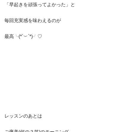
「早起きを頑張ってよかった」と
毎回充実感を味わえるのが
最高╰(*´︶`*)╯♡
レッスンのあとは
ご褒美(何の？笑)のモーニング。